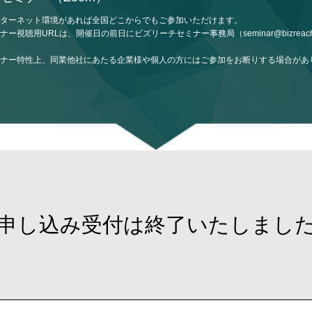
ターネット環境があれば全国どこからでもご参加いただけます。
ナー視聴用URLは、開催日の前日にビズリーチセミナー事務局（seminar@bizreac
ナー特性上、同業他社にあたる企業様や個人の方にはご参加をお断りする場合があ
申し込み受付は終了いたしまし