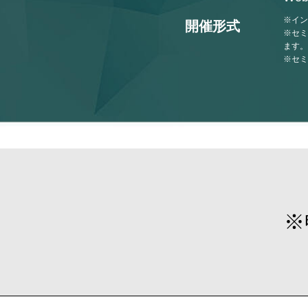
※イン
開催形式
※セミ
ます。
※セミ
※