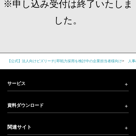
※申し込み受付は終了いたしま
した。
【公式】法人向けビズリーチ| 即戦力採用を検討中の企業担当者様向け
人事
サービス
資料ダウンロード
関連サイト