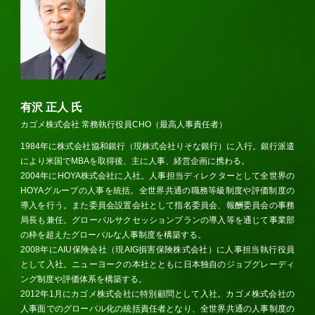
有沢 正人 氏
カゴメ株式会社 常務執行役員CHO（最高人事責任者）
1984年に株式会社協和銀行（現株式会社りそな銀行）に入行。銀行派遣
により米国でMBAを取得後、主に人事、経営企画に携わる。
2004年にHOYA株式会社に入社。人事担当ディレクターとして全世界の
HOYAグループの人事を統括。全世界共通の職務等級制度や評価制度の
導入を行う。また委員会設置会社として指名委員会、報酬委員会の事務
局長も兼任。グローバルサクセッションプランの導入等を通じて事業部
の枠を超えたグローバルな人事制度を構築する。
2008年にAIU保険会社（現AIG損害保険株式会社）に人事担当執行役員
として入社。ニューヨークの本社とともに日本独自のジョブグレーディ
ング制度や評価体系を構築する。
2012年1月にカゴメ株式会社に特別顧問として入社。カゴメ株式会社の
人事面でのグローバル化の統括責任者となり、全世界共通の人事制度の