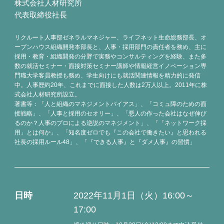
株式会社人材研究所
代表取締役社長
リクルート人事部ゼネラルマネジャー、ライフネット生命総務部長、オ
ープンハウス組織開発本部長と、人事・採用部門の責任者を務め、主に
採用・教育・組織開発の分野で実務やコンサルティングを経験、また多
数の就活セミナー・面接対策セミナー講師や情報経営イノベーション専
門職大学客員教授も務め、学生向けにも就活関連情報を精力的に発信
中。人事歴約20年、これまでに面接した人数は2万人以上。2011年に株
式会社人材研究所設立。
著書等：「人と組織のマネジメントバイアス」、「コミュ障のための面
接戦略」、「人事と採用のセオリー」、「悪人の作った会社はなぜ伸び
るのか？人事のプロによる逆説のマネジメント」、「「ネットワーク採
用」とは何か」、「知名度ゼロでも『この会社で働きたい』と思われる
社長の採用ルール48」、「『できる人事』と『ダメ人事』の習慣」
日時
2022年11月1日（火）16:00～
17:00