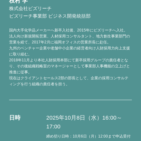
枝村 学
株式会社ビズリーチ
ビズリーチ事業部 ビジネス開発統括部
国内大手化学品メーカーへ新卒入社後、2015年にビズリーチへ入社。
法人向け新規開拓営業、人材採用コンサルタント、地方創生事業部門の
営業を経て、2017年2月に福岡オフィスの営業所長に赴任。
九州のベンチャー企業や老舗中小企業の経営者向け人財採用力向上支援
に取り組む。
2018年11月より本社人財採用本部にて新卒採用グループの責任者とな
り、その後組織戦略室のマネージャーとして事業部人事機能の立上げと
推進に従事。
現在はクライアントセールス2部の部長として、企業の採用コンサルテ
ィングを行う組織の責任者を担う。
日時
2025年10月8日（水）16:00～
17:00
締め切り日時：10月6日（月）12:00まで申込受付