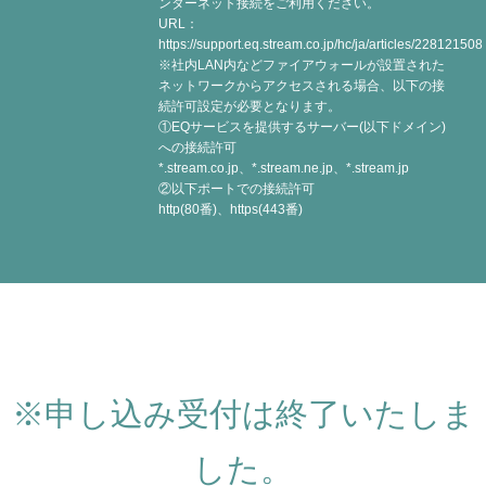
ンターネット接続をご利用ください。
URL：
https://support.eq.stream.co.jp/hc/ja/articles/228121508
※社内LAN内などファイアウォールが設置された
ネットワークからアクセスされる場合、以下の接
続許可設定が必要となります。
①EQサービスを提供するサーバー(以下ドメイン)
への接続許可
*.stream.co.jp、*.stream.ne.jp、*.stream.jp
②以下ポートでの接続許可
http(80番)、https(443番)
※申し込み受付は終了いたしま
した。