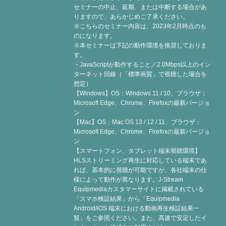
セミナーの中止、延期、または中断する場合があ
りますので、あらかじめご了承ください。
※こちらのセミナー内容は、2023年2月時点のも
のになります。
※本セミナーは下記の動作環境を推奨しておりま
す。
・JavaScriptが動作すること／2.0Mbps以上のイン
ターネット回線（「標準画質」で視聴した場合を
想定）
【Windows】OS：Windows 11 / 10、ブラウザ：
Microsoft Edge、Chrome、Firefoxの最新バージョ
ン
【Mac】OS：Mac OS 13 / 12 / 11、ブラウザ：
Microsoft Edge、Chrome、Firefoxの最新バージョ
ン
【スマートフォン、タブレット端末視聴環境】
HLSストリーミング再生に対応している端末であ
れば、基本的に視聴が可能ですが、各社端末の仕
様によって動作が異なります。J-Stream
Equipmediaカスタマーサイトに掲載されている
「スマホ検証結果」から「Equipmedia
Android/iOS 端末における動画再生検証結果一
覧」をご参照ください。また、高速で安定したイ