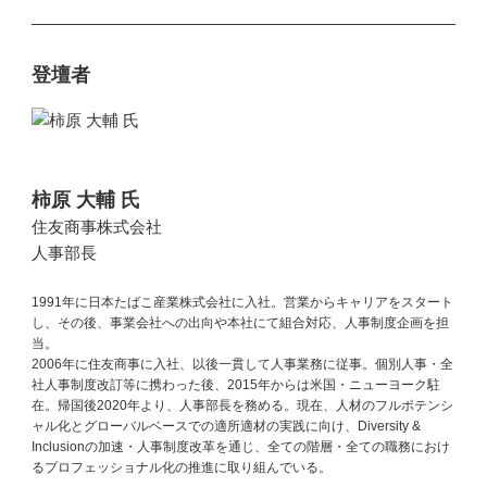
登壇者
柿原 大輔 氏
住友商事株式会社
人事部長
1991年に日本たばこ産業株式会社に入社。営業からキャリアをスタート
し、その後、事業会社への出向や本社にて組合対応、人事制度企画を担
当。
2006年に住友商事に入社、以後一貫して人事業務に従事。個別人事・全
社人事制度改訂等に携わった後、2015年からは米国・ニューヨーク駐
在。帰国後2020年より、人事部長を務める。現在、人材のフルポテンシ
ャル化とグローバルベースでの適所適材の実践に向け、Diversity &
Inclusionの加速・人事制度改革を通じ、全ての階層・全ての職務におけ
るプロフェッショナル化の推進に取り組んでいる。