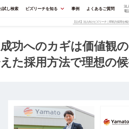
法
お試し検索
ビズリーチを知る
事例
よくあるご質問
電
【公式】法人向けビズリーチ｜即戦力採用を検
用成功へのカギは価値観の
据えた採用方法で理想の候