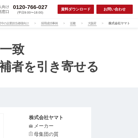
0120-766-027
人向け
資料ダウンロード
お問い合わせ
話窓口
(平日9:00〜18:00)
討中の企業担当者様向け
採用成功事例
近畿
大阪府
株式会社ヤマト
一致
補者を引き寄せる
株式会社ヤマト
メーカー
母集団の質