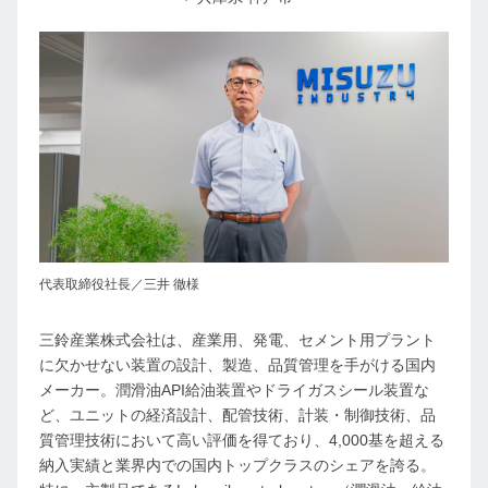
代表取締役社長／三井 徹様
三鈴産業株式会社は、産業用、発電、セメント用プラント
に欠かせない装置の設計、製造、品質管理を手がける国内
メーカー。潤滑油API給油装置やドライガスシール装置な
ど、ユニットの経済設計、配管技術、計装・制御技術、品
質管理技術において高い評価を得ており、4,000基を超える
納入実績と業界内での国内トップクラスのシェアを誇る。