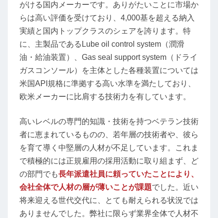
がける国内メーカーです。ありがたいことに市場か
らは高い評価を受けており、4,000基を超える納入
実績と国内トップクラスのシェアを誇ります。特
に、主製品であるLube oil control system（潤滑
油・給油装置）、Gas seal support system（ドライ
ガスコンソール）を主体とした各種装置については
米国API規格に準拠する高い水準を満たしており、
欧米メーカーに比肩する技術力を有しています。
高いレベルの専門的知識・技術を持つベテラン技術
者に恵まれているものの、若年層の技術者や、彼ら
を育て導く中堅層の人材が不足しています。これま
で積極的には正規雇用の採用活動に取り組まず、ど
の部門でも
長年派遣社員に頼っていたことにより、
会社全体で人材の層が薄いことが課題
でした。近い
将来迎える世代交代に、とても耐えられる状況では
ありませんでした。弊社に限らず業界全体で人材不