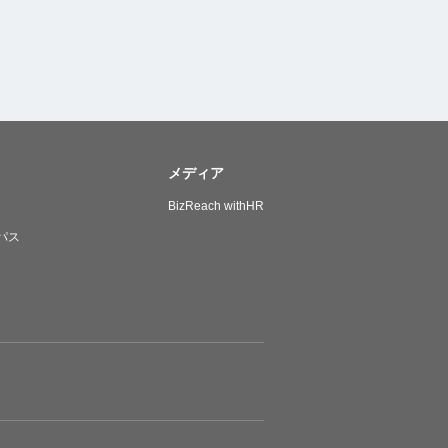
メディア
BizReach withHR
パス