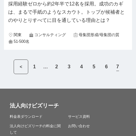
採用経験ゼロから約2年半で12名を採用。成功のカギ
は、まるで手紙のようなスカウト。トップが候補者と
のやりとりすべてに目を通している理由とは？
関東
コンサルティング
母集団形成/母集団の質
51-500名
7
1
…
2
3
4
5
6
<
法人向けビズリーチ
料金表ダウンロード
サービス資料
法人向けビズリーチの料金に関
お問い合わせ
して