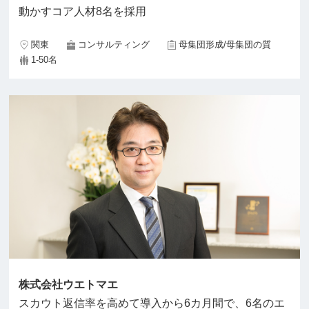
動かすコア人材8名を採用
関東
コンサルティング
母集団形成/母集団の質
1-50名
株式会社ウエトマエ
スカウト返信率を高めて導入から6カ月間で、6名のエ