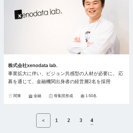
株式会社xenodata lab.
事業拡大に伴い、ビジョン共感型の人材が必要に。 応
募を通じて、金融機関出身者の経営層2名を採用
関東
金融
母集団形成
1-50名
4
1
2
3
<